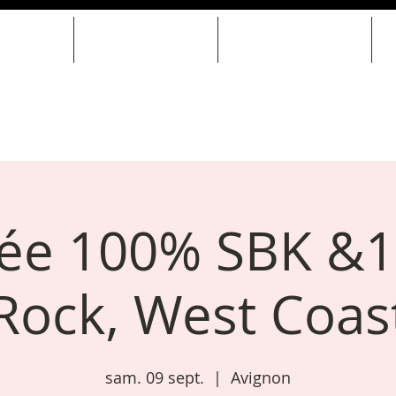
SOIRÉES
MARIAGES & EVJF
LOCATION DE SALLE
rée 100% SBK &
Rock, West Coas
sam. 09 sept.
  |  
Avignon